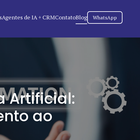
s
Agentes de IA + CRM
Contato
Blog
WhatsApp
rtificial:
ento ao