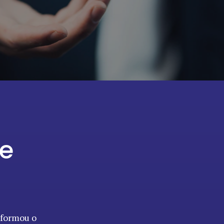
te
formou o