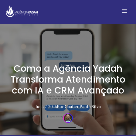
Como a Agência Yadah
Transforma Atendimento
com IA e CRM Avançado
Jun 27, 2026
Por
Gautier Paolo
Silva