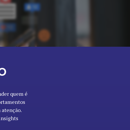
o
ender quem é
portamentos
 atenção.
insights