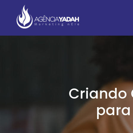
Criando 
para