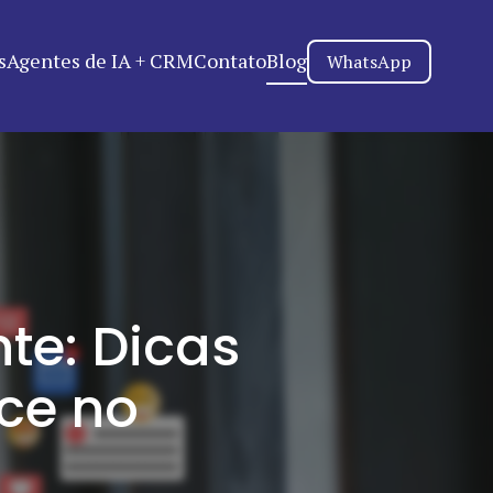
s
Agentes de IA + CRM
Contato
Blog
WhatsApp
te: Dicas
ce no