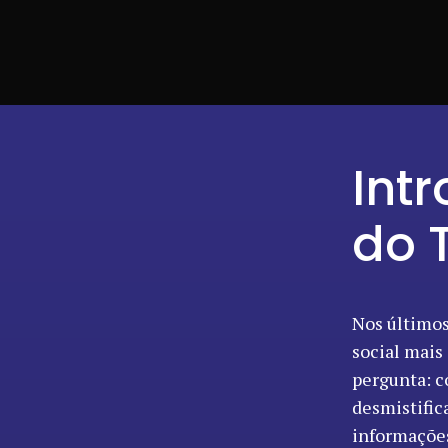
Int
do 
Nos últimos
social mais
pergunta: c
desmistific
informações