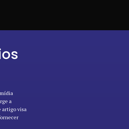
ios
 mídia
rge a
artigo visa
fornecer