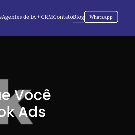
s
Agentes de IA + CRM
Contato
Blog
WhatsApp
ue Você
Tok Ads