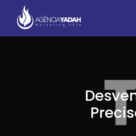
Desven
Precis