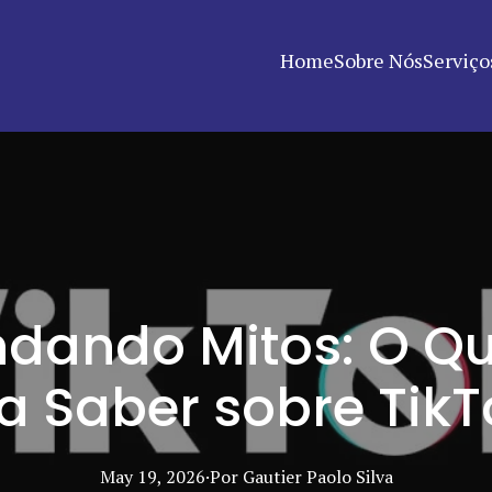
Home
Sobre Nós
Serviço
dando Mitos: O Q
a Saber sobre Tik
May 19, 2026
·
Por
Gautier Paolo
Silva