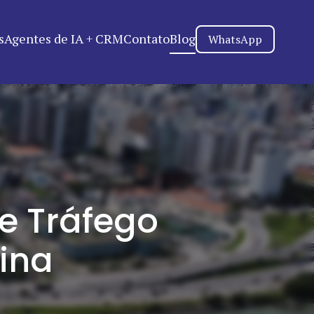
s
Agentes de IA + CRM
Contato
Blog
WhatsApp
e Tráfego
ina