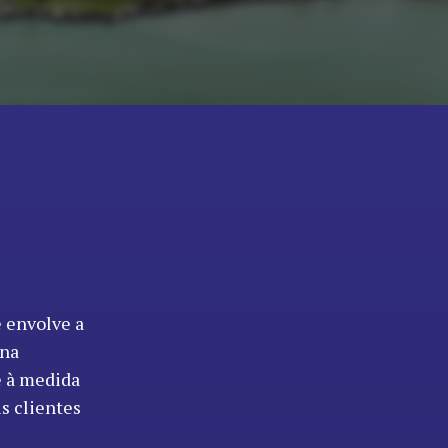
e envolve a
ina
e à medida
s clientes