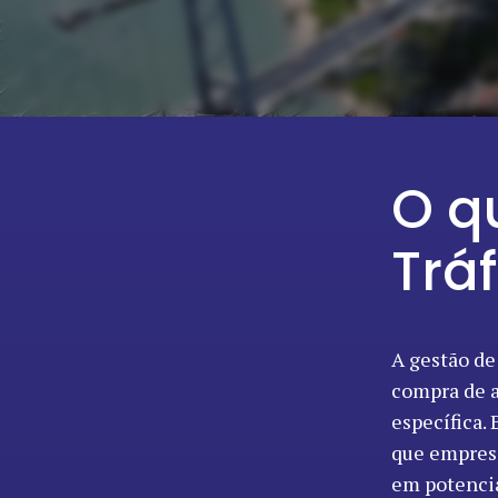
O q
Trá
A gestão de
compra de a
específica.
que empresa
em potencia