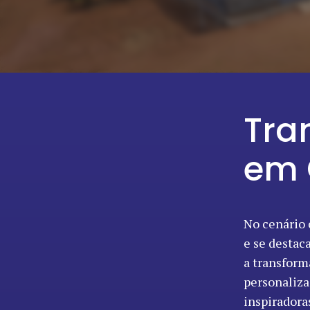
Tra
em 
No cenário 
e se destac
a transform
personaliza
inspiradora