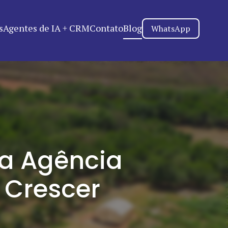
s
Agentes de IA + CRM
Contato
Blog
WhatsApp
 a Agência
 Crescer