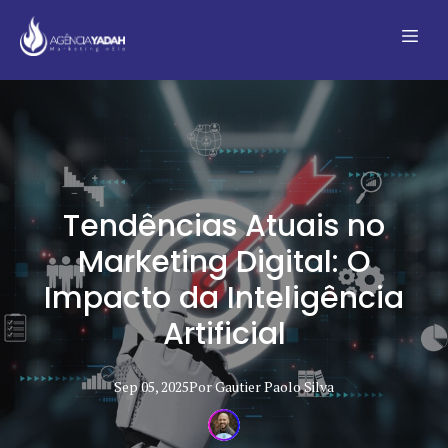
Tendências Atuais no
Marketing Digital: O
Impacto da Inteligência
Artificial
Sep 05, 2025
Por
Gautier Paolo
Silva